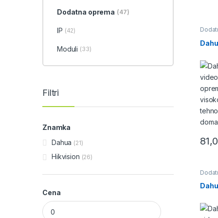
Dodatna oprema
(47)
Dodat
IP
(42)
Dahu
Moduli
(33)
Filtri
Znamka
81,
Dahua
(21)
Hikvision
(26)
Dodat
Dahu
Cena
Min cena
Max cena