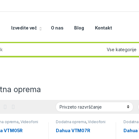
a
Izvedite več
O nas
Blog
Kontakt
r:
tna oprema
na oprema
,
Videofoni
Dodatna oprema
,
Videofoni
Dodatna
a VTM05R
Dahua VTM07R
Dahua