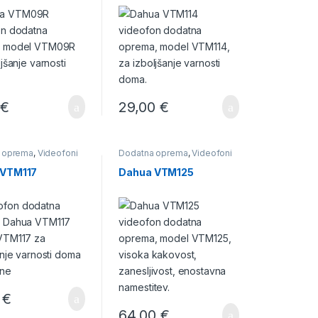
0
€
29,00
€
 oprema
,
Videofoni
Dodatna oprema
,
Videofoni
 VTM117
Dahua VTM125
0
€
64,00
€