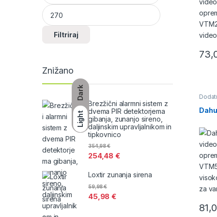
Filtriraj
73,
Znižano
Dark
Dodat
Brezžični alarmni sistem z
Dahu
dvema PIR detektorjema
Light
gibanja, zunanjo sireno,
daljinskim upravljalnikom in
tipkovnico
354,98
€
254,48
€
Loxtir zunanja sirena
59,98
€
45,98
€
81,