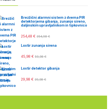
Brezžični alarmni sistem z dvema PIR
detektorjema gibanja, zunanjo sireno,
daljinskim upravljalnikom in tipkovnico
254,48
€
354,98
€
Loxtir zunanja sirena
45,98
€
59,98
€
Loxtir detektor gibanja
29,98
€
39,98
€