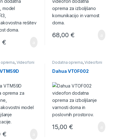
68,00
€
0
€
 oprema
,
Videofoni
Dodatna oprema
,
Videofoni
 VTM59D
Dahua VTOF002
15,00
€
0
€