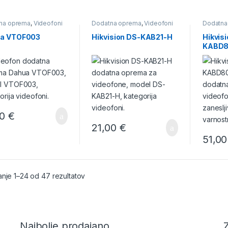
na oprema
,
Videofoni
Dodatna oprema
,
Videofoni
Dodatna
a VTOF003
Hikvision DS-KAB21-H
Hikvis
KABD8
00
€
21,00
€
51,0
nje 1–24 od 47 rezultatov
Najbolje prodajano