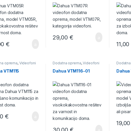
29,00
€
00
€
11,0
na oprema
,
Videofoni
Dodatna oprema
,
Videofoni
Dodatna
a VTM115
Dahua VTM116-01
Dahua
00
€
19,0
30,00
€