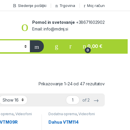
Sledenje pošiljki
Trgovina
Moj račun
Pomoč in svetovanje
+38671602902
Email: info@mdmj.si
0,00
€
0
Prikazovanje 1–24 od 47 rezultatov
→
of 2
 oprema
,
Videofoni
Dodatna oprema
,
Videofoni
 VTM09R
Dahua VTM114