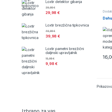
Loxtir detektor gibanja
39,98
€
Dodat
29,98
€
Dahu
Loxtir brezžična tipkovnica
49,98
€
39,98
€
Loxtir pametni brezžični
daljinski upravljalnik
16,
15,98
€
9,98
€
Prikazova
Izbrano za vas