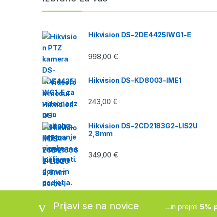
Hikvision DS-2DE4425IWG1-E
998,00
€
Hikvision DS-KD8003-IME1
243,00
€
Hikvision DS-2CD2183G2-LIS2U
2,8mm
349,00
€
Prijavi se na novice
...in prejmi
5% p