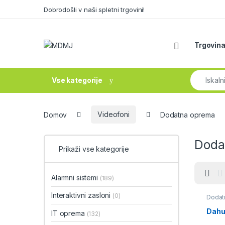
Skip to navigation
Skip to content
Dobrodošli v naši spletni trgovini!
Trgovin
Search fo
Vse kategorije
Domov
Videofoni
Dodatna oprema
Doda
Prikaži vse kategorije
Alarmni sistemi
(189)
Interaktivni zasloni
(0)
Dodat
Dahu
IT oprema
(132)