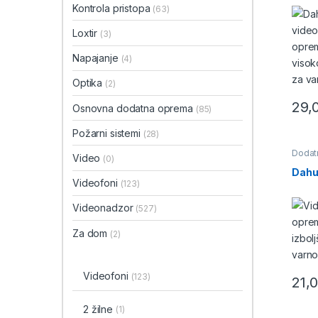
Kontrola pristopa
(63)
Loxtir
(3)
Napajanje
(4)
Optika
(2)
29,
Osnovna dodatna oprema
(85)
Požarni sistemi
(28)
Dodat
Video
(0)
Dahu
Videofoni
(123)
Videonadzor
(527)
Za dom
(2)
Videofoni
(123)
21,
2 žilne
(1)