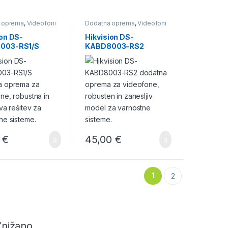
 oprema
,
Videofoni
Dodatna oprema
,
Videofoni
ion DS-
Hikvision DS-
003-RS1/S
KABD8003-RS2
0
€
45,00
€
1
2
Znižano