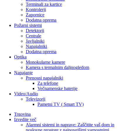
Terminali za kartice
Kontrolerji
Zapornice
Dodatna oprema
Požarni sistemi
Detektorji
Centrale
Javljalniki
Napajalniki
Dodatna oprema
Optika
Monokularne kamere
Kamera s termalnim daljnogledom
Napajanje
Prenosni napajalniki
Za telefone
Večnamenske baterije
Video/Audio
Televizorji
Pametni TV ( Smart TV)
Trgovina
Izvedite več
Alarmni sistemi in naprave: Zaščitite vaš dom in
poslovne prostore z najnovejšimi varnostnimi