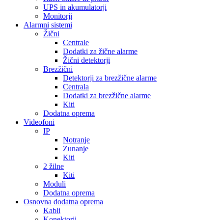
UPS in akumulatorji
Monitorji
Alarmni sistemi
Žični
Centrale
Dodatki za žične alarme
Žični detektorji
Brezžični
Detektorji za brezžične alarme
Centrala
Dodatki za brezžične alarme
Kiti
Dodatna oprema
Videofoni
IP
Notranje
Zunanje
Kiti
2 žilne
Kiti
Moduli
Dodatna oprema
Osnovna dodatna oprema
Kabli
Konektorji