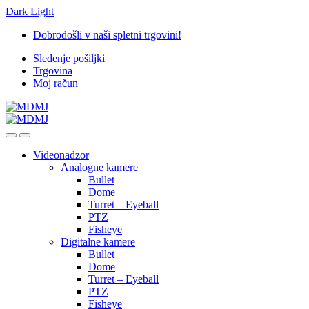
Dark
Light
Skip
Skip
Dobrodošli v naši spletni trgovini!
to
to
Sledenje pošiljki
navigation
content
Trgovina
Moj račun
Videonadzor
Analogne kamere
Bullet
Dome
Turret – Eyeball
PTZ
Fisheye
Digitalne kamere
Bullet
Dome
Turret – Eyeball
PTZ
Fisheye