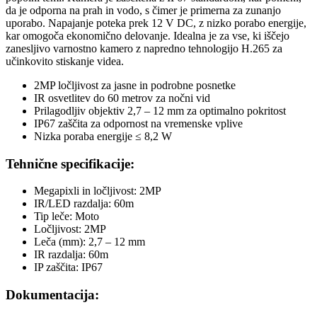
da je odporna na prah in vodo, s čimer je primerna za zunanjo
uporabo. Napajanje poteka prek 12 V DC, z nizko porabo energije,
kar omogoča ekonomično delovanje. Idealna je za vse, ki iščejo
zanesljivo varnostno kamero z napredno tehnologijo H.265 za
učinkovito stiskanje videa.
2MP ločljivost za jasne in podrobne posnetke
IR osvetlitev do 60 metrov za nočni vid
Prilagodljiv objektiv 2,7 – 12 mm za optimalno pokritost
IP67 zaščita za odpornost na vremenske vplive
Nizka poraba energije ≤ 8,2 W
Tehnične specifikacije:
Megapixli in ločljivost: 2MP
IR/LED razdalja: 60m
Tip leče: Moto
Ločljivost: 2MP
Leča (mm): 2,7 – 12 mm
IR razdalja: 60m
IP zaščita: IP67
Dokumentacija: