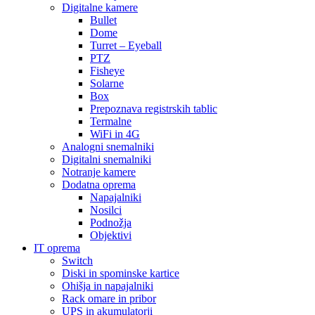
Digitalne kamere
Bullet
Dome
Turret – Eyeball
PTZ
Fisheye
Solarne
Box
Prepoznava registrskih tablic
Termalne
WiFi in 4G
Analogni snemalniki
Digitalni snemalniki
Notranje kamere
Dodatna oprema
Napajalniki
Nosilci
Podnožja
Objektivi
IT oprema
Switch
Diski in spominske kartice
Ohišja in napajalniki
Rack omare in pribor
UPS in akumulatorji