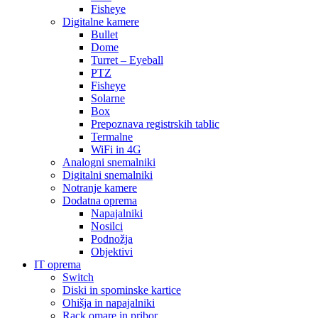
Fisheye
Digitalne kamere
Bullet
Dome
Turret – Eyeball
PTZ
Fisheye
Solarne
Box
Prepoznava registrskih tablic
Termalne
WiFi in 4G
Analogni snemalniki
Digitalni snemalniki
Notranje kamere
Dodatna oprema
Napajalniki
Nosilci
Podnožja
Objektivi
IT oprema
Switch
Diski in spominske kartice
Ohišja in napajalniki
Rack omare in pribor