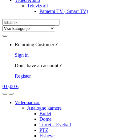
Video/Audio
Televizorji
Pametni TV ( Smart TV)
Search
for:
Returning Customer ?
Sign in
Don't have an account ?
Register
0
0,00
€
Videonadzor
Analogne kamere
Bullet
Dome
Turret – Eyeball
PTZ
Fisheye