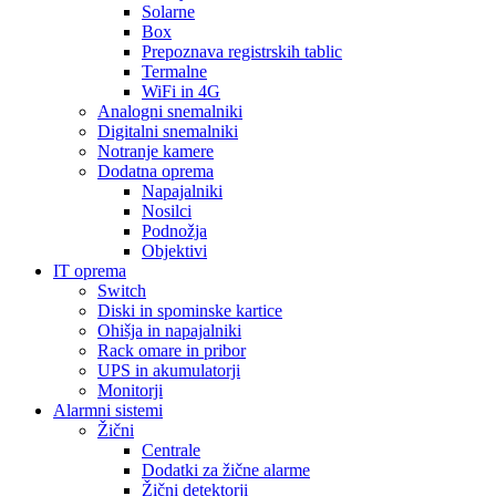
Solarne
Box
Prepoznava registrskih tablic
Termalne
WiFi in 4G
Analogni snemalniki
Digitalni snemalniki
Notranje kamere
Dodatna oprema
Napajalniki
Nosilci
Podnožja
Objektivi
IT oprema
Switch
Diski in spominske kartice
Ohišja in napajalniki
Rack omare in pribor
UPS in akumulatorji
Monitorji
Alarmni sistemi
Žični
Centrale
Dodatki za žične alarme
Žični detektorji