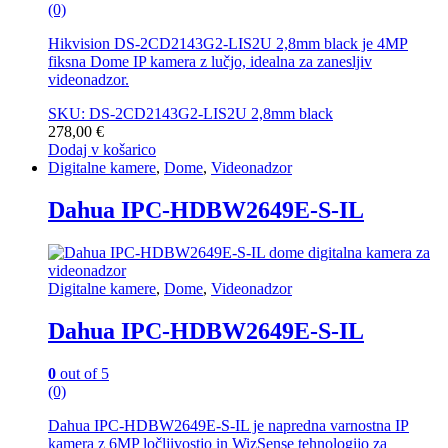
(0)
Hikvision DS-2CD2143G2-LIS2U 2,8mm black je 4MP
fiksna Dome IP kamera z lučjo, idealna za zanesljiv
videonadzor.
SKU: DS-2CD2143G2-LIS2U 2,8mm black
278,00
€
Dodaj v košarico
Digitalne kamere
,
Dome
,
Videonadzor
Dahua IPC-HDBW2649E-S-IL
Digitalne kamere
,
Dome
,
Videonadzor
Dahua IPC-HDBW2649E-S-IL
0
out of 5
(0)
Dahua IPC-HDBW2649E-S-IL je napredna varnostna IP
kamera z 6MP ločljivostjo in WizSense tehnologijo za