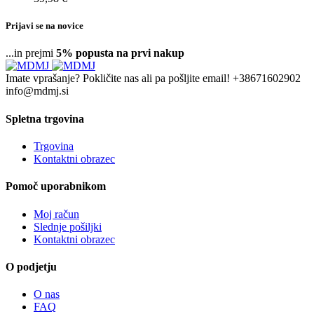
Prijavi se na novice
...in prejmi
5% popusta na prvi nakup
Imate vprašanje? Pokličite nas ali pa pošljite email!
+38671602902
info@mdmj.si
Spletna trgovina
Trgovina
Kontaktni obrazec
Pomoč uporabnikom
Moj račun
Slednje pošiljki
Kontaktni obrazec
O podjetju
O nas
FAQ