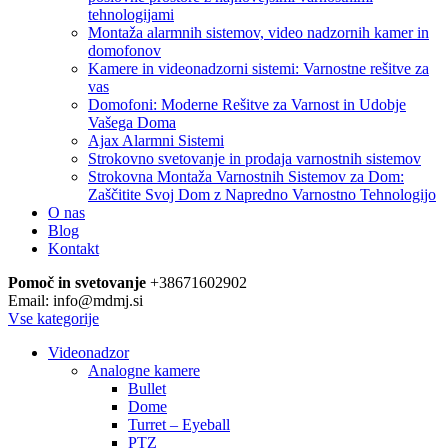
tehnologijami
Montaža alarmnih sistemov, video nadzornih kamer in
domofonov
Kamere in videonadzorni sistemi: Varnostne rešitve za
vas
Domofoni: Moderne Rešitve za Varnost in Udobje
Vašega Doma
Ajax Alarmni Sistemi
Strokovno svetovanje in prodaja varnostnih sistemov
Strokovna Montaža Varnostnih Sistemov za Dom:
Zaščitite Svoj Dom z Napredno Varnostno Tehnologijo
O nas
Blog
Kontakt
Pomoč in svetovanje
+38671602902
Email: info@mdmj.si
Vse kategorije
Videonadzor
Analogne kamere
Bullet
Dome
Turret – Eyeball
PTZ