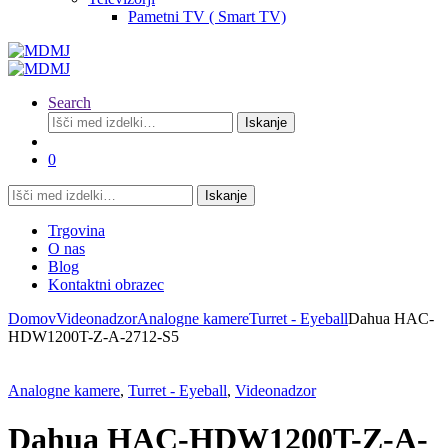
Pametni TV ( Smart TV)
Search
Išči:
Iskanje
0
Išči:
Iskanje
Trgovina
O nas
Blog
Kontaktni obrazec
Domov
Videonadzor
Analogne kamere
Turret - Eyeball
Dahua HAC-
HDW1200T-Z-A-2712-S5
Analogne kamere
,
Turret - Eyeball
,
Videonadzor
Dahua HAC-HDW1200T-Z-A-