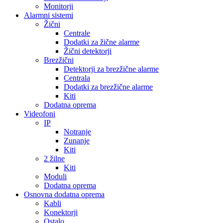
Monitorji
Alarmni sistemi
Žični
Centrale
Dodatki za žične alarme
Žični detektorji
Brezžični
Detektorji za brezžične alarme
Centrala
Dodatki za brezžične alarme
Kiti
Dodatna oprema
Videofoni
IP
Notranje
Zunanje
Kiti
2 žilne
Kiti
Moduli
Dodatna oprema
Osnovna dodatna oprema
Kabli
Konektorji
Ostalo