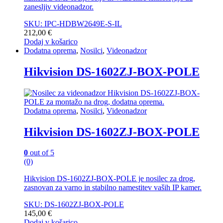
zanesljiv videonadzor.
SKU: IPC-HDBW2649E-S-IL
212,00
€
Dodaj v košarico
Dodatna oprema
,
Nosilci
,
Videonadzor
Hikvision DS-1602ZJ-BOX-POLE
Dodatna oprema
,
Nosilci
,
Videonadzor
Hikvision DS-1602ZJ-BOX-POLE
0
out of 5
(0)
Hikvision DS-1602ZJ-BOX-POLE je nosilec za drog,
zasnovan za varno in stabilno namestitev vaših IP kamer.
SKU: DS-1602ZJ-BOX-POLE
145,00
€
Dodaj v košarico