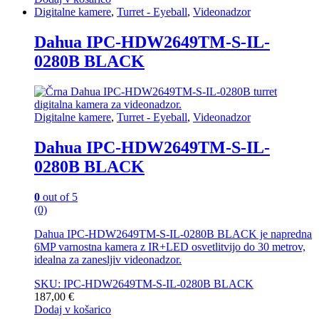
Digitalne kamere
,
Turret - Eyeball
,
Videonadzor
Dahua IPC-HDW2649TM-S-IL-
0280B BLACK
Digitalne kamere
,
Turret - Eyeball
,
Videonadzor
Dahua IPC-HDW2649TM-S-IL-
0280B BLACK
0
out of 5
(0)
Dahua IPC-HDW2649TM-S-IL-0280B BLACK je napredna
6MP varnostna kamera z IR+LED osvetlitvijo do 30 metrov,
idealna za zanesljiv videonadzor.
SKU: IPC-HDW2649TM-S-IL-0280B BLACK
187,00
€
Dodaj v košarico