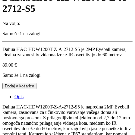
2712-S5
Na voljo:
Samo še 1 na zalogi
Dahua HAC-HDW1200T-Z-A-2712-S5 je 2MP Eyeball kamera,
idealna za zanesljiv videonadzor z IR osvetlitvijo do 60 metrov.
89,00
€
Samo še 1 na zalogi
Dahua
Dodaj v košarico
HAC-
HDW1200T-
Opis
Z-
A-
Dahua HAC-HDW1200T-Z-A-2712-S5 je napredna 2MP Eyeball
2712-
kamera, zasnovana za učinkovito varovanje vašega doma ali
S5
poslovnega prostora. S prilagodljivim objektivom od 2,7 do 12 mm
quantity
omogoča natančno prilagajanje vidnega kota, medtem ko IR
osvetlitev doseže do 60 metrov, kar zagotavlja jasne posnetke tudi v
popolni temi. Kamera je zaščitena z IP67 standardom, kar pomeni,