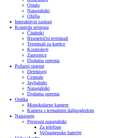
Ostalo
Napajalniki
Ohišja
Interaktivni zasloni
Kontrola pristopa
Čitalniki
Biometrični terminali
Terminali za kartice
Kontrolerji
Zapornice
Dodatna oprema
Požarni sistemi
Detektorji
Centrale
Javljalniki
Napajalniki
Dodatna oprema
Optika
Monokularne kamere
Kamera s termalnim daljnogledom
Napajanje
Prenosni napajalniki
Za telefone
Večnamenske baterije