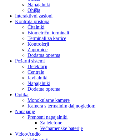
Napajalniki
Ohišja
Interaktivni zasloni
Kontrola pristopa
Čitalniki
Biometrični terminali
Terminali za kartice
Kontrolerji
Zapornice
Dodatna oprema
Požarni sistemi
Detektorji
Centrale
Javljalniki
Napajalniki
Dodatna oprema
Optika
Monokularne kamere
Kamera s termalnim daljnogledom
Napajanje
Prenosni napajalniki
Za telefone
Večnamenske baterije
Video/Audio
Televizorji