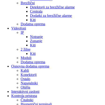
Brezžični
Detektorji za brezžične alarme
Centrala
Dodatki za brezžične alarme
Kiti
Dodatna oprema
Videofoni
IP
Notranje
Zunanje
Kiti
2 žilne
Kiti
Moduli
Dodatna oprema
Osnovna dodatna oprema
Kabli
Konektorji
Ostalo
Napajalniki
Ohišja
Interaktivni zasloni
Kontrola pristopa
Čitalniki
Biometrični terminali