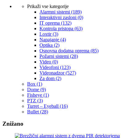
Prikaži vse kategorije
Alarmni sistemi
(189)
Interaktivni zasloni
(0)
IT oprema
(132)
Kontrola pristopa
(63)
Loxtir
(3)
Napajanje
(4)
Optika
(2)
Osnovna dodatna oprema
(85)
Požarni sistemi
(28)
Video
(0)
Videofoni
(123)
Videonadzor
(527)
Za dom
(2)
Box
(1)
Dome
(9)
Fisheye
(1)
PTZ
(3)
Turret – Eyeball
(16)
Bullet
(28)
Znižano