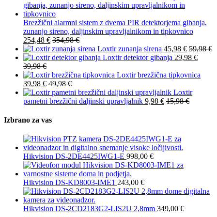
Brezžični alarmni sistem z dvema PIR detektorjema gibanja,
zunanjo sireno, daljinskim upravljalnikom in tipkovnico
254,48
€
354,98
€
Loxtir zunanja sirena
45,98
€
59,98
€
Loxtir detektor gibanja
29,98
€
39,98
€
Loxtir brezžična tipkovnica
39,98
€
49,98
€
Loxtir
pametni brezžični daljinski upravljalnik
9,98
€
15,98
€
Izbrano za vas
Hikvision DS-2DE4425IWG1-E
998,00
€
Hikvision DS-KD8003-IME1
243,00
€
Hikvision DS-2CD2183G2-LIS2U 2,8mm
349,00
€