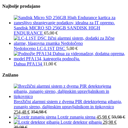
Najbolje prodajano
Sandisk MICRO SD 256GB SANDISK HIGH
ENDURANCE
65,00
€
Nedoloceno LC-L1ST DSC
5,00
€
Dahua PFA134
11,00
€
Znižano
Brezžični alarmni sistem z dvema PIR detektorjema gibanja,
zunanjo sireno, daljinskim upravljalnikom in tipkovnico
254,48
€
354,98
€
Loxtir zunanja sirena
45,98
€
59,98
€
Loxtir detektor gibanja
29,98
€
39,98
€